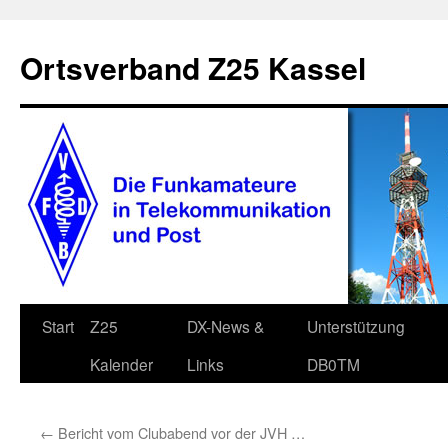
Zum
Inhalt
Ortsverband Z25 Kassel
springen
Start
Z25
DX-News &
Unterstützung
Kalender
Links
DB0TM
←
Bericht vom Clubabend vor der JVH …