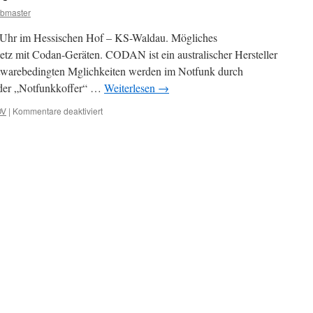
bmaster
 Uhr im Hessischen Hof – KS-Waldau. Mögliches
 mit Codan-Geräten. CODAN ist ein australischer Hersteller
twarebedingten Mglichkeiten werden im Notfunk durch
 der „Notfunkkoffer“ …
Weiterlesen
→
für
OV
|
Kommentare deaktiviert
Clubabend
Januar
2019