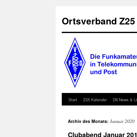
Zum
Inhalt
Ortsverband Z25
springen
Start
Z25 Kalender
DX-News & L
Januar 2020
Archiv des Monats:
Clubabend Januar 20