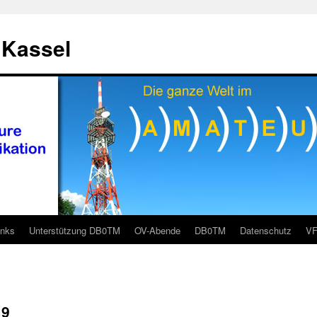
 Kassel
inks
Unterstützung DB0TM
OV-Abende
DB0TM
Datenschutz
V
19