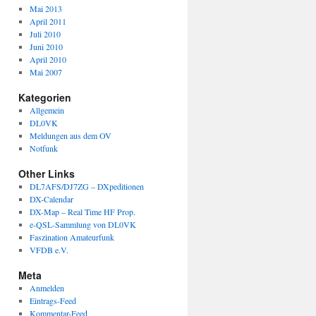
Mai 2013
April 2011
Juli 2010
Juni 2010
April 2010
Mai 2007
Kategorien
Allgemein
DL0VK
Meldungen aus dem OV
Notfunk
Other Links
DL7AFS/DJ7ZG – DXpeditionen
DX-Calendar
DX-Map – Real Time HF Prop.
e-QSL-Sammlung von DL0VK
Faszination Amateurfunk
VFDB e.V.
Meta
Anmelden
Eintrags-Feed
Kommentar-Feed