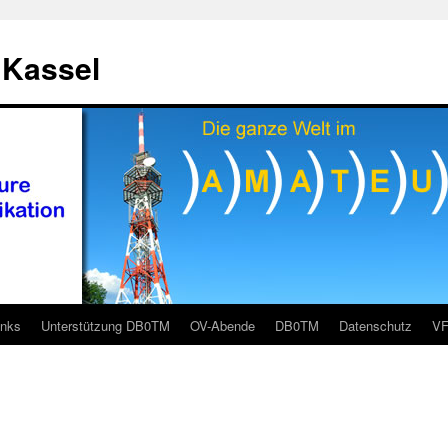
 Kassel
inks
Unterstützung DB0TM
OV-Abende
DB0TM
Datenschutz
V