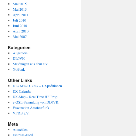
Mai 2015
Mai 2013
April 2011
Juli 2010
Juni 2010
April 2010
Mai 2007
Kategorien
Allgemein
DL0VK
Meldungen aus dem OV
Notfunk
Other Links
DL7AFS/DJ7ZG – DXpeditionen
DX-Calendar
DX-Map – Real Time HF Prop.
e-QSL-Sammlung von DL0VK
Faszination Amateurfunk
VFDB e.V.
Meta
Anmelden
Eintrags-Feed