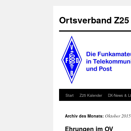
Zum
Inhalt
Ortsverband Z25
springen
Start
Z25 Kalender
DX-News & L
Oktober 2015
Archiv des Monats:
Ehrungen im OV