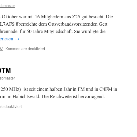
ebmaster
Oktober war mit 16 Mitgliedern aus Z25 gut besucht. Die
DL7AFS überreichte dem Ortsverbandsvorsitzenden Gert
nnadel für 50 Jahre Mitgliedschaft. Sie würdigte die
erlesen
→
für
OV
|
Kommentare deaktiviert
Ehrungen
im
OV
B0TM
ebmaster
250 MHz) ist seit einem halben Jahr in FM und in C4FM in
turm im Habichtswald. Die Reichweite ist hervorragend.
für
e deaktiviert
Neues
vom
Relais
DB0TM