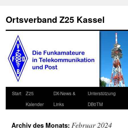
Zum
Inhalt
Ortsverband Z25 Kassel
springen
Start
Z25
DX-News &
Unterstützung
Kalender
Links
DB0TM
Februar 2024
Archiv des Monats: