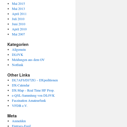
Mai 2015
Mai 2013
April 2011
Juli 2010
Juni 2010
April 2010
Mai 2007
Kategorien
Allgemein
DL0VK
Meldungen aus dem OV
Notfunk
Other Links
DL7AFS/DJ7ZG – DXpeditionen
DX-Calendar
DX-Map – Real Time HF Prop.
e-QSL-Sammlung von DL0VK
Faszination Amateurfunk
VFDB e.V.
Meta
Anmelden
Eintrags-Feed