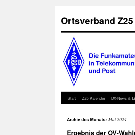
Zum
Inhalt
Ortsverband Z25
springen
Start
Z25 Kalender
DX-News & L
Mai 2024
Archiv des Monats:
Ergebnis der OV-Wahl