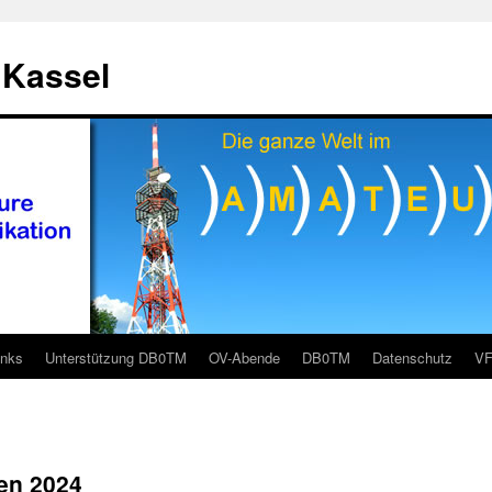
 Kassel
inks
Unterstützung DB0TM
OV-Abende
DB0TM
Datenschutz
V
en 2024