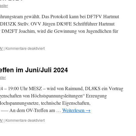
ster
hrungsteam gewählt. Das Protokoll kann bei DF7FV Hartmut
DH3ZK Stellv. OVV Jürgen DK9FE Schriftführer Hartmut
 DM2FT Joachim, wird die Gewinnung von Jugendlichen für
für
OV
|
Kommentare deaktiviert
Ergebnis
der
OV-
ffen im Juni/Juli 2024
Wahlen
2024
ter
24 – 19:00 Uhr MESZ – wird von Raimund, DL8KS ein Vortrag
igenschaften von Höchstspannungsleitungen“ Erzeugung
 Hochspannungsnetze, technische Eigenschaften,
elt —– An dem OV-Treffen am …
Weiterlesen
→
für
OV
|
Kommentare deaktiviert
Vorträge
an