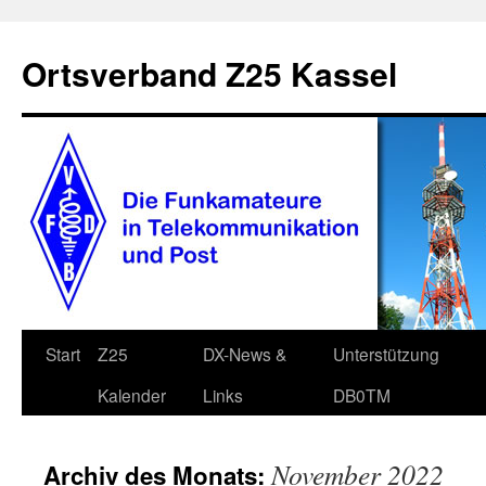
Zum
Inhalt
Ortsverband Z25 Kassel
springen
Start
Z25
DX-News &
Unterstützung
Kalender
Links
DB0TM
November 2022
Archiv des Monats: