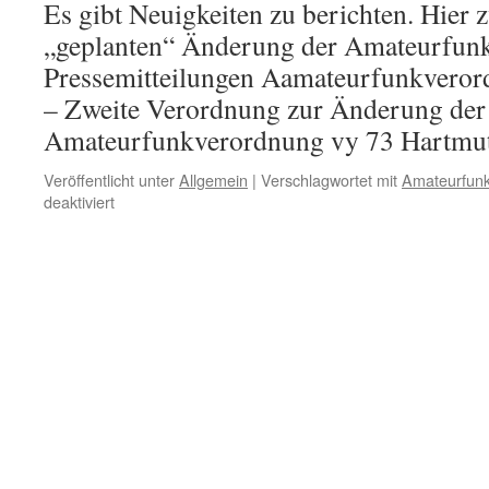
Es gibt Neuigkeiten zu berichten. Hier 
„geplanten“ Änderung der Amateurfun
Pressemitteilungen Aamateurfunkveror
– Zweite Verordnung zur Änderung der
Amateurfunkverordnung vy 73 Hartm
Veröffentlicht unter
Allgemein
|
Verschlagwortet mit
Amateurfun
für
deaktiviert
Informationen
zur
geplanten
Änderung
der
Amateurfunkverordnung