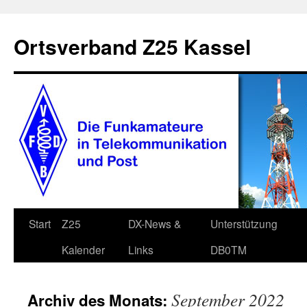
Zum
Inhalt
Ortsverband Z25 Kassel
springen
Start
Z25
DX-News &
Unterstützung
Kalender
Links
DB0TM
September 2022
Archiv des Monats: