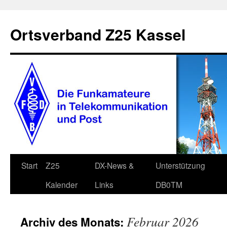
Zum
Inhalt
Ortsverband Z25 Kassel
springen
Start
Z25
DX-News &
Unterstützung
Kalender
Links
DB0TM
Februar 2026
Archiv des Monats: