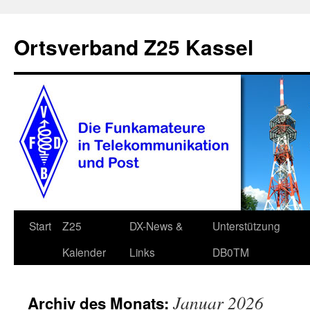
Zum
Inhalt
Ortsverband Z25 Kassel
springen
Start
Z25
DX-News &
Unterstützung
Kalender
Links
DB0TM
Januar 2026
Archiv des Monats: