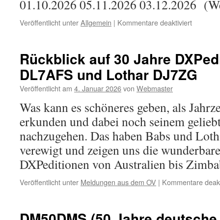
01.10.2026 05.11.2026 03.12.2026 (W
für
Veröffentlicht unter
Allgemein
|
Kommentare deaktiviert
OV-
Termine
2026
Rückblick auf 30 Jahre DXPed
DL7AFS und Lothar DJ7ZG
Veröffentlicht am
4. Januar 2026
von
Webmaster
Was kann es schöneres geben, als Jahrze
erkunden und dabei noch seinem gelie
nachzugehen. Das haben Babs und Loth
verewigt und zeigen uns die wunderbare
DXPeditionen von Australien bis Zim
Veröffentlicht unter
Meldungen aus dem OV
|
Kommentare deakti
DM50DMS (50 Jahre deutsche