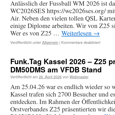
Anlässlich der Fussball WM 2026 ist d
31.12.26
50
WC2026SES https://wc2026ses.org/ mit
Jahre
Air. Neben den vielen tollen QSL Kart
Fernmel
Kassel
einige Diplome arbeiten. Wir von Z25 si
–
Wer es von Z25 …
Weiterlesen
→
50FTKS
für
Veröffentlicht unter
Allgemein
|
Kommentare deaktiviert
Z25
und
die
Funk.Tag Kassel 2026 – Z25 pr
Fussball
DM50DMS am VFDB Stand
WM
2026
Veröffentlicht am
26. April 2026
von
Webmaster
Am 25.04.26 war es endlich wieder so 
Kassel trafen sich 2700 Besucher und es
entdecken. Im Rahmen der Öffentlichkei
Orstverbandes Z25 präsentierten wir die