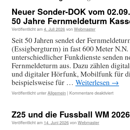
Neuer Sonder-DOK vom 02.09.2
50 Jahre Fernmeldeturm Kass
Veröffentlicht am
4. Juli 2026
von
Webmaster
Seit 50 Jahren sendet der Fernmeldetur
(Essigbergturm) in fast 600 Meter N.N
unterschiedlicher Funkdienste senden 
Fernmeldeturm aus. Dazu zählen digital
und digitaler Hörfunk, Mobilfunk für 
beispielsweise für …
Weiterlesen
→
für
Veröffentlicht unter
Allgemein
|
Kommentare deaktiviert
Neuer
Sonder-
DOK
Z25 und die Fussball WM 2026
vom
02.09.26
Veröffentlicht am
14. Juni 2026
von
Webmaster
bis