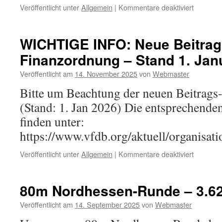
für
Veröffentlicht unter
Allgemein
|
Kommentare deaktiviert
OV-
Termine
2026
WICHTIGE INFO: Neue Beitrag
Finanzordnung – Stand 1. Jan
Veröffentlicht am
14. November 2025
von
Webmaster
Bitte um Beachtung der neuen Beitrags
(Stand: 1. Jan 2026) Die entsprechende
finden unter:
https://www.vfdb.org/aktuell/organisati
für
Veröffentlicht unter
Allgemein
|
Kommentare deaktiviert
WICHTI
INFO:
Neue
80m Nordhessen-Runde – 3.6
Beitrags-
und
Veröffentlicht am
14. September 2025
von
Webmaster
Finanzo