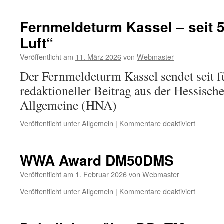
Portabel
Betrieb“
Fernmeldeturm Kassel – seit 5
mit
Luft“
dem
Hamgee
Veröffentlicht am
11. März 2026
von
Webmaster
USDX
TRX
Der Fernmeldeturm Kassel sendet seit f
–
redaktioneller Beitrag aus der Hessisch
Ein
Erfahrun
Allgemeine (HNA)
von
Klaus,
für
Veröffentlicht unter
Allgemein
|
Kommentare deaktiviert
DO1KK
Fernmel
Kassel
–
WWA Award DM50DMS
seit
50
Veröffentlicht am
1. Februar 2026
von
Webmaster
Jahren
für
Veröffentlicht unter
Allgemein
|
Kommentare deaktiviert
„in
WWA
der
Award
Luft“
DM50D