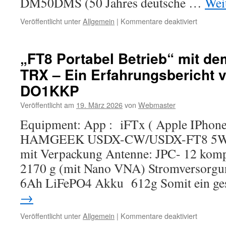
DM50DMS (50 Jahres deutsche …
Wei
für
Veröffentlicht unter
Allgemein
|
Kommentare deaktiviert
Funk.Ta
Kassel
2026
„FT8 Portabel Betrieb“ mit 
–
TRX – Ein Erfahrungsbericht 
Z25
präsentie
DO1KKP
DM50D
am
Veröffentlicht am
19. März 2026
von
Webmaster
VFDB
Equipment: App : iFTx ( Apple IPhone 
Stand
HAMGEEK USDX-CW/USDX-FT8 5W mi
mit Verpackung Antenne: JPC- 12 kompl
2170 g (mit Nano VNA) Stromversorg
6Ah LiFePO4 Akku 612g Somit ein g
→
für
Veröffentlicht unter
Allgemein
|
Kommentare deaktiviert
„FT8