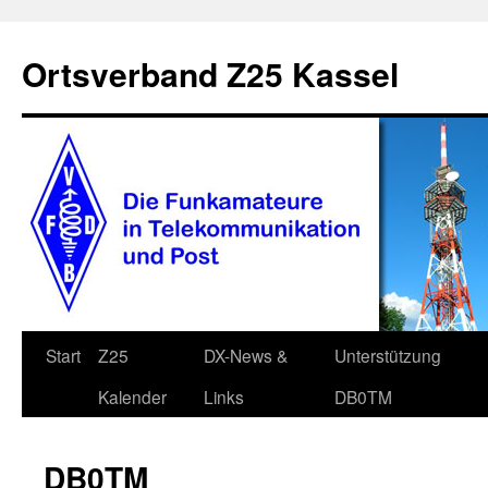
Zum
Inhalt
Ortsverband Z25 Kassel
springen
Start
Z25
DX-News &
Unterstützung
Kalender
Links
DB0TM
DB0TM