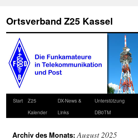
Zum
Inhalt
Ortsverband Z25 Kassel
springen
Start
Z25
DX-News &
Unterstützung
Kalender
Links
DB0TM
August 2025
Archiv des Monats: