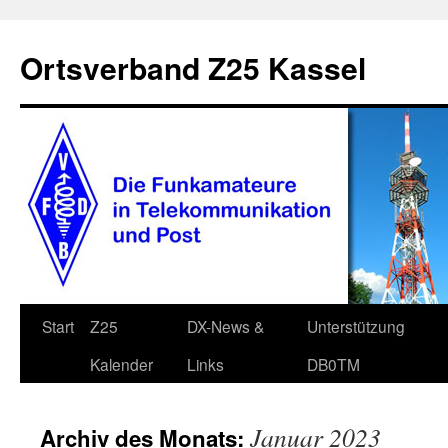
Zum
Inhalt
Ortsverband Z25 Kassel
springen
Start
Z25
DX-News &
Unterstützung
Kalender
Links
DB0TM
Januar 2023
Archiv des Monats: