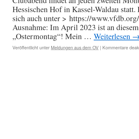
Clubabend findet an jeden zweiten Mo
DL7AFS
Hessischen Hof in Kassel-Waldau statt.
sich auch unter > https://www.vfdb.org/
Ausnahme: Im April 2023 ist an diesem
„Ostermontag“! Mein …
Weiterlesen
Veröffentlicht unter
Meldungen aus dem OV
|
Kommentare deakti