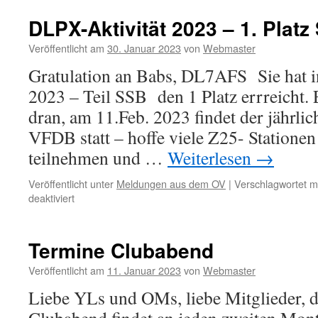
DLPX-Aktivität 2023 – 1. Plat
Veröffentlicht am
30. Januar 2023
von
Webmaster
Gratulation an Babs, DL7AFS Sie hat
2023 – Teil SSB den 1 Platz errreicht.
dran, am 11.Feb. 2023 findet der jährli
VFDB statt – hoffe viele Z25- Statione
teilnehmen und …
Weiterlesen
→
Veröffentlicht unter
Meldungen aus dem OV
|
Verschlagwortet m
für
deaktiviert
DLPX-
Aktivität
2023
Termine Clubabend
–
1.
Veröffentlicht am
11. Januar 2023
von
Webmaster
Platz
Liebe YLs und OMs, liebe Mitglieder, 
SSB
–