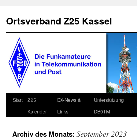
Zum
Inhalt
Ortsverband Z25 Kassel
springen
Start
Z25
DX-News &
Unterstützung
Kalender
Links
DB0TM
September 2023
Archiv des Monats: