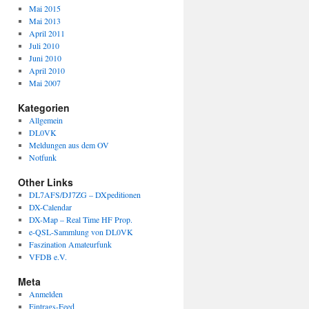
Mai 2015
Mai 2013
April 2011
Juli 2010
Juni 2010
April 2010
Mai 2007
Kategorien
Allgemein
DL0VK
Meldungen aus dem OV
Notfunk
Other Links
DL7AFS/DJ7ZG – DXpeditionen
DX-Calendar
DX-Map – Real Time HF Prop.
e-QSL-Sammlung von DL0VK
Faszination Amateurfunk
VFDB e.V.
Meta
Anmelden
Eintrags-Feed