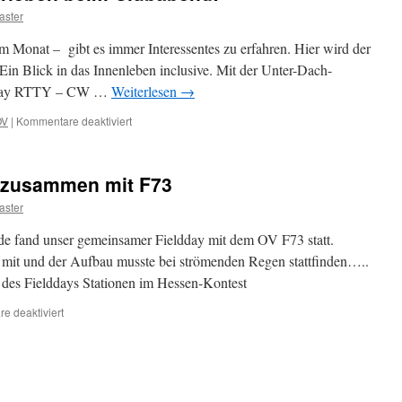
ster
 Monat – gibt es immer Interessentes zu erfahren. Hier wird der
in Blick in das Innenleben inclusive. Mit der Unter-Dach-
splay RTTY – CW …
Weiterlesen
→
für
OV
|
Kommentare deaktiviert
Immer
wieder
Neues
3 zusammen mit F73
Erleben
beim
ster
Clubabend!
e fand unser gemeinsamer Fieldday mit dem OV F73 statt.
nz mit und der Aufbau musste bei strömenden Regen stattfinden…..
des Fielddays Stationen im Hessen-Kontest
für
e deaktiviert
Pfingst-
Fieldday
2013
zusammen
mit