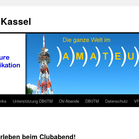
 Kassel
inks
Unterstützung DB0TM
OV-Abende
DB0TM
Datenschutz
V
rleben beim Clubabend!