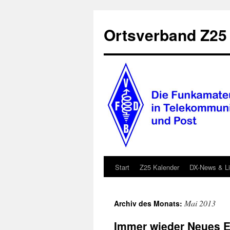
Zum
Inhalt
Ortsverband Z25
springen
Start
Z25 Kalender
DX-News & L
Mai 2013
Archiv des Monats:
Immer wieder Neues E