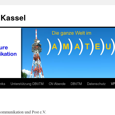
 Kassel
inks
Unterstützung DB0TM
OV-Abende
DB0TM
Datenschutz
V
kommunikation und Post e.V.