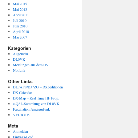
Mai 2015
Mai 2013
April 2011
Juli 2010
Juni 2010
April 2010
Mai 2007
Kategorien
Allgemein
DL0VK
Meldungen aus dem OV
Notfunk
Other Links
DL7AFS/DJ7ZG – DXpeditionen
DX-Calendar
DX-Map – Real Time HF Prop.
e-QSL-Sammlung von DL0VK
Faszination Amateurfunk
VFDB e.V.
Meta
Anmelden
Eintrags-Feed