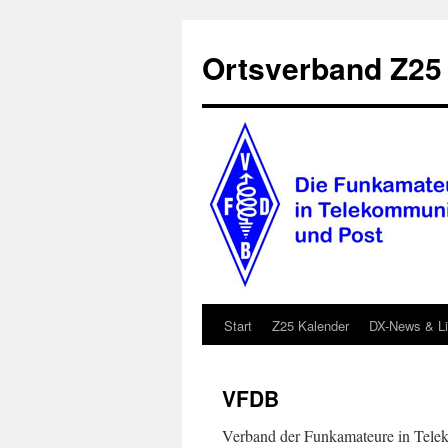
Zum
Inhalt
Ortsverband Z25
springen
Start
Z25 Kalender
DX-News & L
VFDB
Verband der Funkamateure in Tele