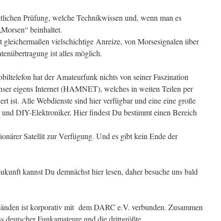
aatlichen Prüfung, welche Technikwissen und, wenn man es
„Morsen“ beinhaltet.
t gleichermaßen vielschichtige Anreize, von Morsesignalen über
tenübertragung ist alles möglich.
obiltelefon hat der Amateurfunk nichts von seiner Faszination
unser eigens Internet (HAMNET), welches in weiten Teilen per
ert ist. Alle Webdienste sind hier verfügbar und eine eine große
 und DIY-Elektroniker. Hier findest Du bestimmt einen Bereich
tionärer Satellit zur Verfügung. Und es gibt kein Ende der
kunft kannst Du demnächst hier lesen, daher besuche uns bald
bänden ist korporativ mit dem DARC e.V. verbunden. Zusammen
s deutscher Funkamateure und die drittgrößte