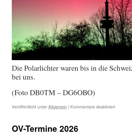
Die Polarlichter waren bis in die Schwe
bei uns.
(Foto DB0TM – DG6OBO)
für
Veröffentlicht unter
Allgemein
|
Kommentare deaktiviert
Polarlich
über
DB0TM
OV-Termine 2026