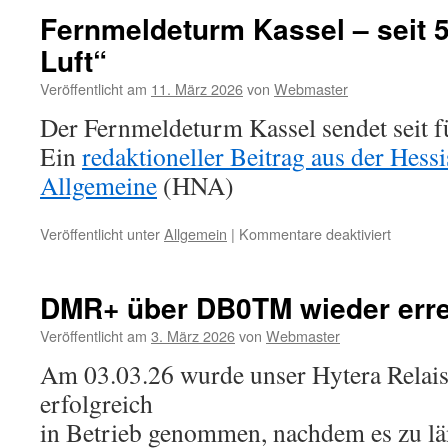
Fernmeldeturm Kassel – seit 5
Luft“
Veröffentlicht am
11. März 2026
von
Webmaster
Der Fernmeldeturm Kassel sendet seit f
Ein
redaktioneller Beitrag aus der Hess
Allgemeine
(HNA)
für
Veröffentlicht unter
Allgemein
|
Kommentare deaktiviert
Fernmel
Kassel
–
DMR+ über DB0TM wieder erre
seit
50
Veröffentlicht am
3. März 2026
von
Webmaster
Jahren
Am 03.03.26 wurde unser Hytera Rela
„in
der
erfolgreich
Luft“
in Betrieb genommen, nachdem es zu l