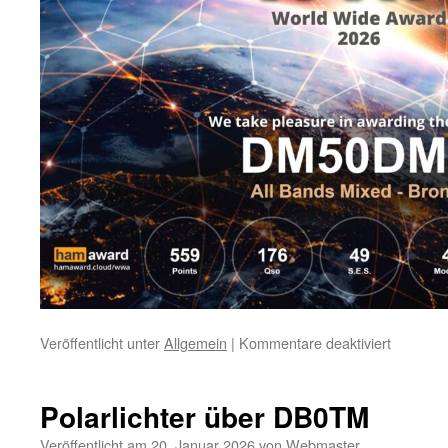
für
Veröffentlicht unter
Allgemein
|
Kommentare deaktiviert
WWA
Award
DM50D
Polarlichter über DB0TM
Veröffentlicht am
20. Januar 2026
von
Webmaster