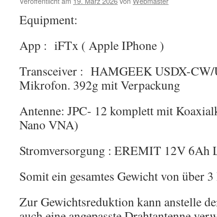
Veröffentlicht am
19. März 2026
von
Webmaster
Equipment:
App : iFTx ( Apple IPhone )
Transceiver : HAMGEEK USDX-CW/
Mikrofon. 392g mit Verpackung
Antenne: JPC- 12 komplett mit Koaxial
Nano VNA)
Stromversorgung : EREMIT 12V 6Ah
Somit ein gesamtes Gewicht von über 3
Zur Gewichtsreduktion kann anstelle d
auch eine angepasste Drahtantenne ver