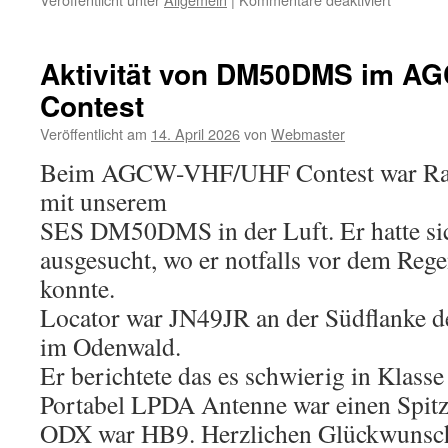
Funk.Ta
Kassel
2026
Aktivität von DM50DMS im A
–
Contest
Z25
präsentie
Veröffentlicht am
14. April 2026
von
Webmaster
DM50D
am
Beim AGCW-VHF/UHF Contest war Ra
VFDB
mit unserem
Stand
SES DM50DMS in der Luft. Er hatte sic
ausgesucht, wo er notfalls vor dem Rege
konnte.
Locator war JN49JR an der Südflanke 
im Odenwald.
Er berichtete das es schwierig in Klass
Portabel LPDA Antenne war einen Spitze
ODX war HB9. Herzlichen Glückwunsc