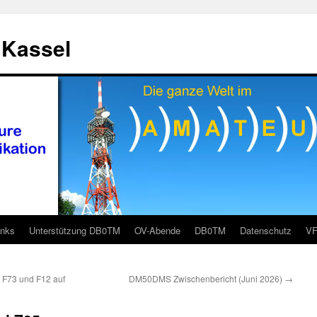
 Kassel
inks
Unterstützung DB0TM
OV-Abende
DB0TM
Datenschutz
V
 F73 und F12 auf
DM50DMS Zwischenbericht (Juni 2026)
→