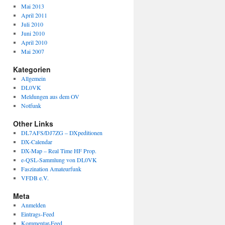
Mai 2013
April 2011
Juli 2010
Juni 2010
April 2010
Mai 2007
Kategorien
Allgemein
DL0VK
Meldungen aus dem OV
Notfunk
Other Links
DL7AFS/DJ7ZG – DXpeditionen
DX-Calendar
DX-Map – Real Time HF Prop.
e-QSL-Sammlung von DL0VK
Faszination Amateurfunk
VFDB e.V.
Meta
Anmelden
Eintrags-Feed
Kommentar-Feed