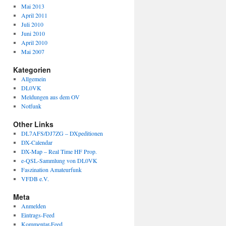
Mai 2013
April 2011
Juli 2010
Juni 2010
April 2010
Mai 2007
Kategorien
Allgemein
DL0VK
Meldungen aus dem OV
Notfunk
Other Links
DL7AFS/DJ7ZG – DXpeditionen
DX-Calendar
DX-Map – Real Time HF Prop.
e-QSL-Sammlung von DL0VK
Faszination Amateurfunk
VFDB e.V.
Meta
Anmelden
Eintrags-Feed
Kommentar-Feed