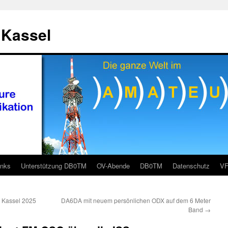
 Kassel
inks
Unterstützung DB0TM
OV-Abende
DB0TM
Datenschutz
V
n Kassel 2025
DA6DA mit neuem persönlichen ODX auf dem 6 Meter
Band
→