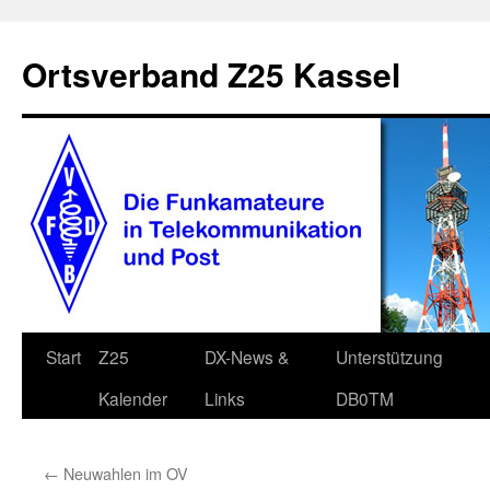
Zum
Inhalt
Ortsverband Z25 Kassel
springen
Start
Z25
DX-News &
Unterstützung
Kalender
Links
DB0TM
←
Neuwahlen im OV