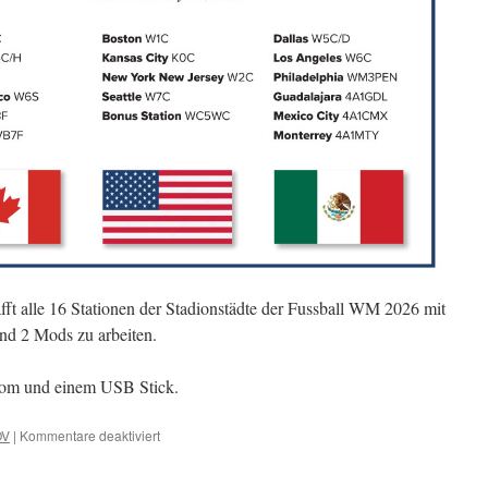
t alle 16 Stationen der Stadionstädte der Fussball WM 2026 mit
nd 2 Mods zu arbeiten.
om und einem USB Stick.
für
OV
|
Kommentare deaktiviert
DL2FAG
–