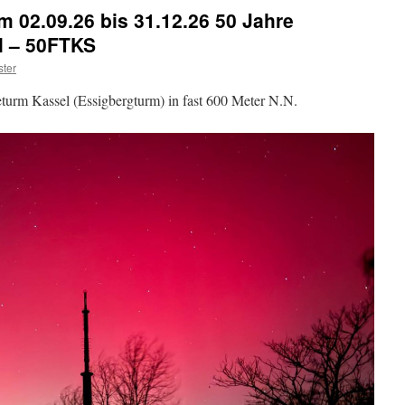
WC2026SES
 02.09.26 bis 31.12.26 50 Jahre
on
the
l – 50FTKS
Air
ter
–
Gold-
eturm Kassel (Essigbergturm) in fast 600 Meter N.N.
Metal