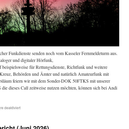
icher Funkdienste senden noch vom Kasseler Fernmeldeturm aus.
aloger und digitaler Hörfunk,
 beispielsweise für Rettungsdienste, Richtfunk und weitere
 Kreuz, Behörden und Ämter und natürlich Amateurfunk mit
biläum feiern wir mit dem Sonder-DOK 50FTKS mit unserer
e dieses Call zeitweise nutzen möchten, können sich bei Andi
für
e deaktiviert
Neuer
Sonder-
DOK
icht (Juni 2026)
vom