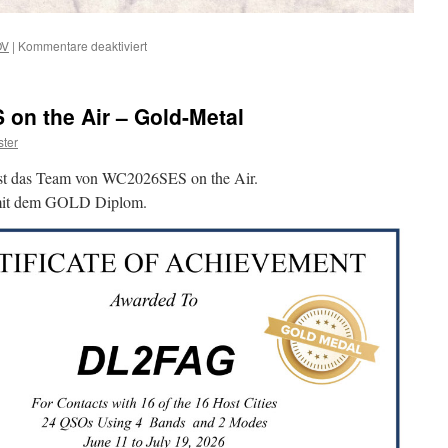
für
OV
|
Kommentare deaktiviert
DM50DMS
–
DLD
n the Air – Gold-Metal
200
ter
ist das Team von WC2026SES on the Air.
 mit dem GOLD Diplom.