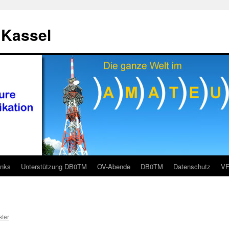
 Kassel
inks
Unterstützung DB0TM
OV-Abende
DB0TM
Datenschutz
V
ter