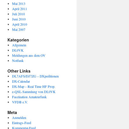
Mai 2013
April 2011
Juli 2010
Juni 2010
April 2010
Mai 2007
Kategorien
Allgemein
DL0VK
Meldungen aus dem OV
Notfunk
Other Links
DL7AFS/DJ7ZG – DXpeditionen
DX-Calendar
DX-Map – Real Time HF Prop.
e-QSL-Sammlung von DL0VK
Faszination Amateurfunk
VFDB e.V.
Meta
Anmelden
Eintrags-Feed
Kommentar-Feed