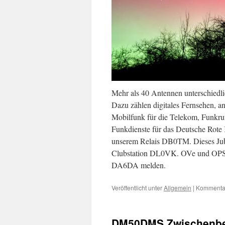
Mehr als 40 Antennen unterschiedl
Dazu zählen digitales Fernsehen, an
Mobilfunk für die Telekom, Funkruf
Funkdienste für das Deutsche Rote
unserem Relais DB0TM. Dieses Ju
Clubstation DL0VK. OVe und OPS di
DA6DA melden.
Veröffentlicht unter
Allgemein
|
Kommentar
DM50DMS Zwischenber